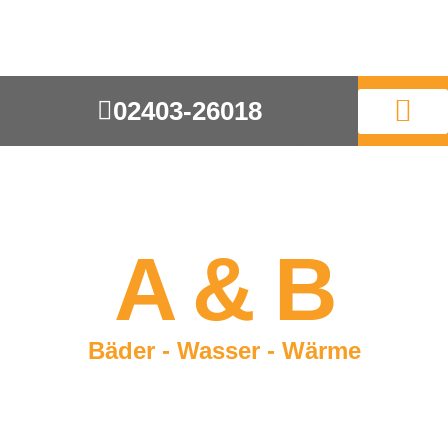
02403-26018
A & B
Bäder - Wasser - Wärme
Badsanierung & Heizungsbau aus
Eschweiler