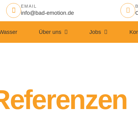
EMAIL
info@bad-emotion.de
C
Wasser
Über uns
Jobs
Kon
Referenzen
ge Beispiele für unsere Qualitätsarbeit