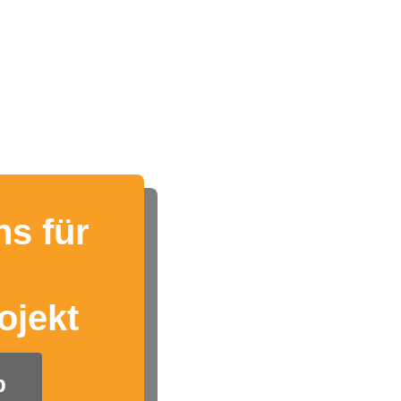
ns für
ojekt
b